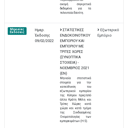
ακομή συγκριτικά
δεδομένα για τα
τελευταία δύο έτη.
Μηνιαίες
Ημερ.
ΣΤΑΤΙΣΤΙΚΕΣ
Εξωτερικό
Εκδόσεις
Έκδοσης
ΕΝΔΟΚΟΙΝΟΤΙΚΟΥ
Εμπόριο
09/02/2022
ΕΜΠΟΡΙΟΥ ΚΑΙ
ΕΜΠΟΡΙΟΥ ΜΕ
ΤΡΙΤΕΣ ΧΩΡΕΣ
(ΣΥΝΟΠΤΙΚΑ
ΣΤΟΙΧΕΙΑ) -
ΝΟΕΜΒΡΙΟΣ 2021
(EN)
Μηνιαία στατιστικά
στοιχεία για την
κατεύθυνση του
εξωτερικού εμπορίου
της Κύπρου προς/από
άλλα Κράτη Μέλη και
Τρίτες Χώρες κατά
χώρα και κατά τμήμα
της Συνδιασμένης
Ονοματολογίας των
εμπορευμάτων (H.S).