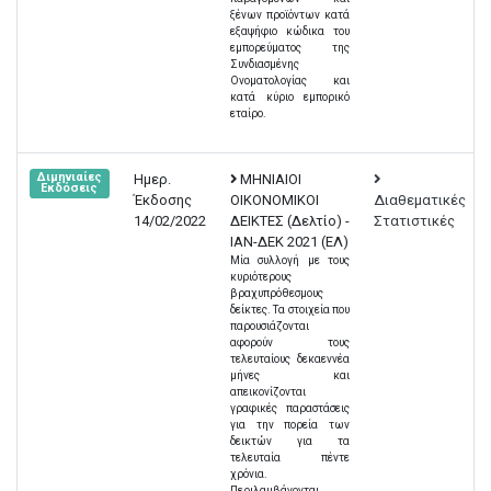
ξένων προϊόντων κατά
εξαψήφιο κώδικα του
εμπορεύματος της
Συνδιασμένης
Ονοματολογίας και
κατά κύριο εμπορικό
εταίρο.
Διμηνιαίες
Ημερ.
ΜΗΝΙΑΙΟΙ
Εκδόσεις
Έκδοσης
ΟΙΚΟΝΟΜΙΚΟΙ
Διαθεματικές
14/02/2022
ΔΕΙΚΤΕΣ (Δελτίο) -
Στατιστικές
ΙΑΝ-ΔΕΚ 2021 (EΛ)
Μία συλλογή με τους
κυριότερους
βραχυπρόθεσμους
δείκτες. Τα στοιχεία που
παρουσιάζονται
αφορούν τους
τελευταίους δεκαεννέα
μήνες και
απεικονίζονται
γραφικές παραστάσεις
για την πορεία των
δεικτών για τα
τελευταία πέντε
χρόνια.
Περιλαμβάνονται