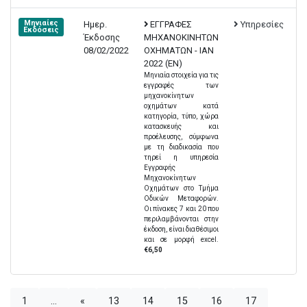
Μηνιαίες
Ημερ.
ΕΓΓΡΑΦΕΣ
Υπηρεσίες
Εκδόσεις
Έκδοσης
ΜΗΧΑΝΟΚΙΝΗΤΩΝ
08/02/2022
ΟΧΗΜΑΤΩΝ - ΙΑΝ
2022 (EN)
Μηνιαία στοιχεία για τις
εγγραφές των
μηχανοκίνητων
οχημάτων κατά
κατηγορία, τύπο, χώρα
κατασκευής και
προέλευσης, σύμφωνα
με τη διαδικασία που
τηρεί η υπηρεσία
Εγγραφής
Μηχανοκίνητων
Οχημάτων στο Τμήμα
Οδικών Μεταφορών.
Οι πίνακες 7 και 20 που
περιλαμβάνονται στην
έκδοση, είναι διαθέσιμοι
και σε μορφή excel.
€6,50
1
...
«
13
14
15
16
17