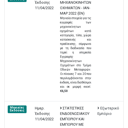
Έκδοσης
ΜΗΧΑΝΟΚΙΝΗΤΩΝ
11/04/2022
ΟΧΗΜΑΤΩΝ - ΙΑΝ-
ΜΑΡ 2022 (EN)
Μηνιαία στοιχεία για τις
εγγραφές των
μηχανοκίνητων
οχημάτων κατά
κατηγορία, τύπο, χώρα
κατασκευής και
προέλευσης, σύμφωνα
με τη διαδικασία που
τηρεί η υπηρεσία
Εγγραφής
Μηχανοκίνητων
Οχημάτων στο Τμήμα
Οδικών Μεταφορών.
Οι πίνακες 7 και 20 που
περιλαμβάνονται στην
έκδοση, είναι διαθέσιμοι
και σε μορφή excel.
€6,50
Μηνιαίες
Ημερ.
ΣΤΑΤΙΣΤΙΚΕΣ
Εξωτερικό
Εκδόσεις
Έκδοσης
ΕΝΔΟΕΝΩΣΙΑΚΟΥ
Εμπόριο
11/04/2022
ΕΜΠΟΡΙΟΥ ΚΑΙ
ΕΜΠΟΡΙΟΥ ΜΕ