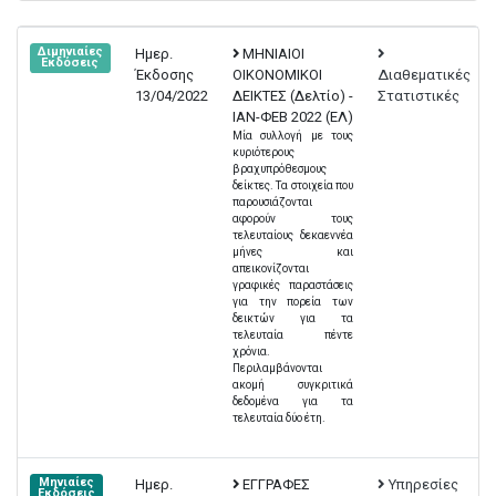
Διμηνιαίες
Ημερ.
ΜΗΝΙΑΙΟΙ
Εκδόσεις
Έκδοσης
ΟΙΚΟΝΟΜΙΚΟΙ
Διαθεματικές
13/04/2022
ΔΕΙΚΤΕΣ (Δελτίο) -
Στατιστικές
ΙΑΝ-ΦΕΒ 2022 (EΛ)
Μία συλλογή με τους
κυριότερους
βραχυπρόθεσμους
δείκτες. Τα στοιχεία που
παρουσιάζονται
αφορούν τους
τελευταίους δεκαεννέα
μήνες και
απεικονίζονται
γραφικές παραστάσεις
για την πορεία των
δεικτών για τα
τελευταία πέντε
χρόνια.
Περιλαμβάνονται
ακομή συγκριτικά
δεδομένα για τα
τελευταία δύο έτη.
Μηνιαίες
Ημερ.
ΕΓΓΡΑΦΕΣ
Υπηρεσίες
Εκδόσεις