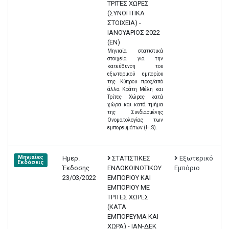
ΤΡΙΤΕΣ ΧΩΡΕΣ
(ΣΥΝΟΠΤΙΚΑ
ΣΤΟΙΧΕΙΑ) -
ΙΑΝΟΥΑΡΙΟΣ 2022
(EN)
Μηνιαία στατιστικά
στοιχεία για την
κατεύθυνση του
εξωτερικού εμπορίου
της Κύπρου προς/από
άλλα Κράτη Μέλη και
Τρίτες Χώρες κατά
χώρα και κατά τμήμα
της Συνδιασμένης
Ονοματολογίας των
εμπορευμάτων (H.S).
Μηνιαίες
Ημερ.
ΣΤΑΤΙΣΤΙΚΕΣ
Εξωτερικό
Εκδόσεις
Έκδοσης
ΕΝΔΟΚΟΙΝΟΤΙΚΟΥ
Εμπόριο
23/03/2022
ΕΜΠΟΡΙΟΥ ΚΑΙ
ΕΜΠΟΡΙΟΥ ΜΕ
ΤΡΙΤΕΣ ΧΩΡΕΣ
(ΚΑΤΑ
ΕΜΠΟΡΕΥΜΑ ΚΑΙ
ΧΩΡΑ) - ΙΑΝ-ΔΕΚ