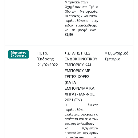
Μηχανοκίνητων
Οχημάτων στο Τμήμα
Οδικών Μεταφορών.
Οι πίνακες 7 και 20 που
περιλαμβάνονται στην
έκδοση, είναι διαθέσιμοι
και σε μορφή excel.
€6,50
Μηνιαίες
Ημερ.
ΣΤΑΤΙΣΤΙΚΕΣ
Εξωτερικό
Εκδόσεις
Έκδοσης
ΕΝΔΟΚΟΙΝΟΤΙΚΟΥ
Εμπόριο
21/02/2022
ΕΜΠΟΡΙΟΥ ΚΑΙ
ΕΜΠΟΡΙΟΥ ΜΕ
ΤΡΙΤΕΣ ΧΩΡΕΣ
(ΚΑΤΑ
ΕΜΠΟΡΕΥΜΑ ΚΑΙ
ΧΩΡΑ) - ΙΑΝ-ΝΟΕ
2021 (EN)
Η έκθεση
περιλαμβάνει
αναλυτικά στοιχεία για
ποσότητα και αξία των
εισαγωγών/αφίξεων
και εξαγωγών/
αποστολών εγχώριων
παραγόμενων και