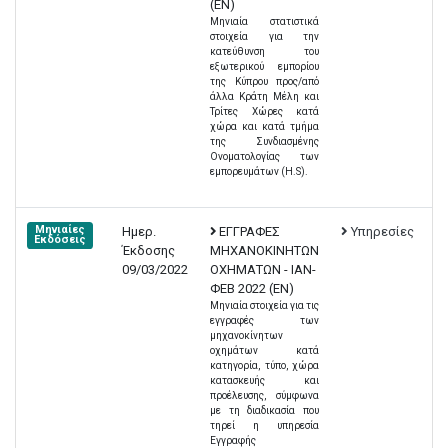
(EN)
Μηνιαία στατιστικά
στοιχεία για την
κατεύθυνση του
εξωτερικού εμπορίου
της Κύπρου προς/από
άλλα Κράτη Μέλη και
Τρίτες Χώρες κατά
χώρα και κατά τμήμα
της Συνδιασμένης
Ονοματολογίας των
εμπορευμάτων (H.S).
Μηνιαίες
Ημερ.
ΕΓΓΡΑΦΕΣ
Υπηρεσίες
Εκδόσεις
Έκδοσης
ΜΗΧΑΝΟΚΙΝΗΤΩΝ
09/03/2022
ΟΧΗΜΑΤΩΝ - ΙΑΝ-
ΦΕΒ 2022 (EN)
Μηνιαία στοιχεία για τις
εγγραφές των
μηχανοκίνητων
οχημάτων κατά
κατηγορία, τύπο, χώρα
κατασκευής και
προέλευσης, σύμφωνα
με τη διαδικασία που
τηρεί η υπηρεσία
Εγγραφής