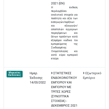
2021 (EN)
Η έκθεση
περιλαμβάνει
αναλυτικά στοιχεία για
ποσότητα και αξία των
εισαγωγών/αφίξεων
και εξαγωγών/
αποστολών εγχώριων
παραγόμενων και
ξένων προϊόντων κατά
εξαψήφιο κώδικα του
εμπορεύματος της
Συνδιασμένης
Ονοματολογίας και
κατά κύριο εμπορικό
εταίρο.
Μηνιαίες
Ημερ.
ΣΤΑΤΙΣΤΙΚΕΣ
Εξωτερικό
Εκδόσεις
Έκδοσης
ΕΝΔΟΚΟΙΝΟΤΙΚΟΥ
Εμπόριο
14/03/2022
ΕΜΠΟΡΙΟΥ ΚΑΙ
ΕΜΠΟΡΙΟΥ ΜΕ
ΤΡΙΤΕΣ ΧΩΡΕΣ
(ΣΥΝΟΠΤΙΚΑ
ΣΤΟΙΧΕΙΑ) -
ΔΕΚΕΜΒΡΙΟΣ 2021