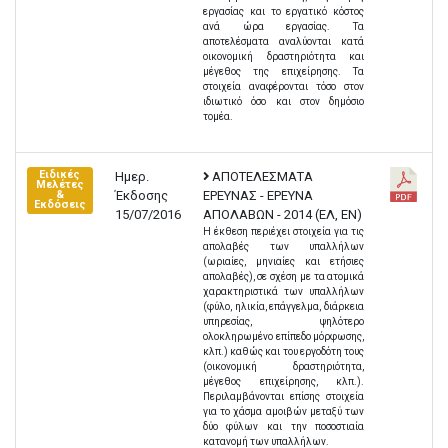
εργασίας και το εργατικό κόστος
ανά ώρα εργασίας. Τα
αποτελέσματα αναλύονται κατά
οικονομική δραστηριότητα και
μέγεθος της επιχείρησης. Τα
στοιχεία αναφέρονται τόσο στον
ιδιωτικό όσο και στον δημόσιο
τομέα.
Ειδικές
Ημερ.
ΑΠΟΤΕΛΕΣΜΑΤΑ
Μελέτες
Έκδοσης
ΕΡΕΥΝΑΣ - ΕΡΕΥΝΑ
&
Εκδόσεις
15/07/2016
ΑΠΟΛΑΒΩΝ - 2014 (EΛ, EN)
Η έκθεση περιέχει στοιχεία για τις
απολαβές των υπαλλήλων
(ωριαίες, μηνιαίες και ετήσιες
απολαβές), σε σχέση με τα ατομικά
χαρακτηριστικά των υπαλλήλων
(φύλο, ηλικία, επάγγελμα, διάρκεια
υπηρεσίας, ψηλότερο
ολοκληρωμένο επίπεδο μόρφωσης,
κλπ.) καθώς και του εργοδότη τους
(οικονομική δραστηριότητα,
μέγεθος επιχείρησης, κλπ.).
Περιλαμβάνονται επίσης στοιχεία
για το χάσμα αμοιβών μεταξύ των
δύο φύλων και την ποσοστιαία
κατανομή των υπαλλήλων.