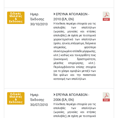
Ειδικές
Ημερ.
ΕΡΕΥΝΑ ΑΠΟΛΑΒΩΝ -
Μελέτες
Έκδοσης
2010 (EΛ, EN)
&
Εκδόσεις
30/10/2013
Η έκθεση περιέχει στοιχεία για τις
απολαβές των υπαλλήλων
(ωριαίες, μηνιαίες και ετήσιες
απολαβές), σε σχέση με τα ατομικά
χαρακτηριστικά των υπαλλήλων
(φύλο, ηλικία, επάγγελμα, διάρκεια
υπηρεσίας, ψηλότερο
ολοκληρωμένο επίπεδο μόρφωσης,
κλπ.) καθώς και του εργοδότη τους
(οικονομική δραστηριότητα,
μέγεθος επιχείρησης, κλπ.).
Περιλαμβάνονται επίσης στοιχεία
για το χάσμα αμοιβών μεταξύ των
δύο φύλων και την ποσοστιαία
κατανομή των υπαλλήλων.
Ειδικές
Ημερ.
ΕΡΕΥΝΑ ΑΠΟΛΑΒΩΝ -
Μελέτες
Έκδοσης
2006 (EΛ, EN)
&
Εκδόσεις
30/07/2010
Η έκθεση περιέχει στοιχεία για τις
απολαβές των υπαλλήλων
(ωριαίες, μηνιαίες και ετήσιες
απολαβές), σε σχέση με τα ατομικά