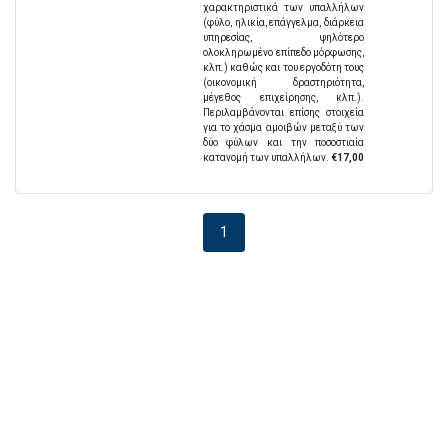
χαρακτηριστικά των υπαλλήλων
(φύλο, ηλικία, επάγγελμα, διάρκεια
υπηρεσίας, ψηλότερο
ολοκληρωμένο επίπεδο μόρφωσης,
κλπ.) καθώς και του εργοδότη τους
(οικονομική δραστηριότητα,
μέγεθος επιχείρησης, κλπ.).
Περιλαμβάνονται επίσης στοιχεία
για το χάσμα αμοιβών μεταξύ των
δύο φύλων και την ποσοστιαία
κατανομή των υπαλλήλων.
€17,00
1