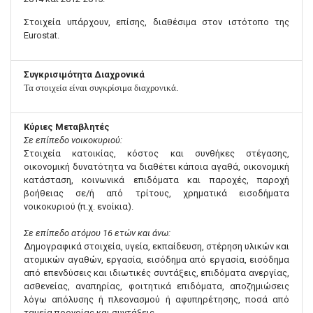
Στοιχεία υπάρχουν, επίσης, διαθέσιμα στον ιστότοπο της
Eurostat.
Συγκρισιμότητα Διαχρονικά
Τα στοιχεία είναι συγκρίσιμα διαχρονικά.
Κύριες Μεταβλητές
Σε επίπεδο νοικοκυριού:
Στοιχεία κατοικίας, κόστος και συνθήκες στέγασης,
οικονομική δυνατότητα να διαθέτει κάποια αγαθά, οικονομική
κατάσταση, κοινωνικά επιδόματα και παροχές, παροχή
βοήθειας σε/ή από τρίτους, χρηματικά εισοδήματα
νοικοκυριού (π.χ. ενοίκια).
Σε επίπεδο ατόμου 16 ετών και άνω:
Δημογραφικά στοιχεία, υγεία, εκπαίδευση, στέρηση υλικών και
ατομικών αγαθών, εργασία, εισόδημα από εργασία, εισόδημα
από επενδύσεις και ιδιωτικές συντάξεις, επιδόματα ανεργίας,
ασθενείας, αναπηρίας, φοιτητικά επιδόματα, αποζημιώσεις
λόγω απόλυσης ή πλεονασμού ή αφυπηρέτησης, ποσά από
ταμεία προνοίας και συντάξεις.