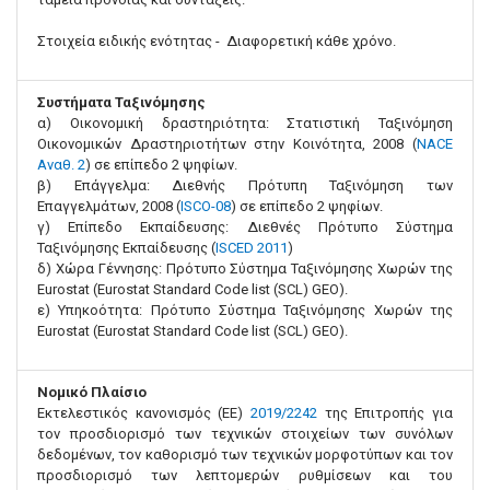
Στοιχεία ειδικής ενότητας - Διαφορετική κάθε χρόνο.
Συστήματα Ταξινόμησης
α) Οικονομική δραστηριότητα: Στατιστική Ταξινόμηση
Οικονομικών Δραστηριοτήτων στην Κοινότητα, 2008 (
NACE
Αναθ. 2
) σε επίπεδο 2 ψηφίων.
β) Επάγγελμα: Διεθνής Πρότυπη Ταξινόμηση των
Επαγγελμάτων, 2008 (
ISCO-08
) σε επίπεδο 2 ψηφίων.
γ) Επίπεδο Εκπαίδευσης: Διεθνές Πρότυπο Σύστημα
Ταξινόμησης Εκπαίδευσης (
ISCED 2011
)
δ) Χώρα Γέννησης: Πρότυπο Σύστημα Ταξινόμησης Χωρών της
Eurostat (Eurostat Standard Code list (SCL) GEO).
ε) Υπηκοότητα: Πρότυπο Σύστημα Ταξινόμησης Χωρών της
Eurostat (Eurostat Standard Code list (SCL) GEO).
Νομικό Πλαίσιο
Εκτελεστικός κανονισμός (ΕΕ)
2019/2242
της Επιτροπής για
τον προσδιορισμό των τεχνικών στοιχείων των συνόλων
δεδομένων, τον καθορισμό των τεχνικών μορφοτύπων και τον
προσδιορισμό των λεπτομερών ρυθμίσεων και του