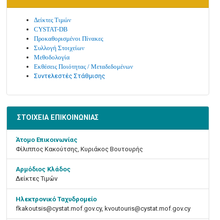
Δείκτες Τιμών
CYSTAT-DB
Προκαθορισμένοι Πίνακες
Συλλογή Στοιχείων
Μεθοδολογία
Εκθέσεις Ποιότητας / Μεταδεδομένων
Συντελεστές Στάθμισης
ΣΤΟΙΧΕΙΑ ΕΠΙΚΟΙΝΩΝΙΑΣ
Άτομο Επικοινωνίας
Φίλιππος Κακούτσης, Κυριάκος Βουτουρής
Αρμόδιος Κλάδος
Δείκτες Τιμών
Ηλεκτρονικό Ταχυδρομείο
fkakoutsis@cystat.mof.gov.cy, kvoutouris@cystat.mof.gov.cy