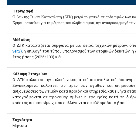
Περιγραφή
O Δείκτης Τιμών Καταναλωτή (ΔΤΚ) μετρά το γενικό επίπεδο τιμών των κ
Χρησιμοποιείται για τη μέτρηση του πληθωρισμού, την αναπροσαρμογή των 
Μέθοδος
Ο ΔΤΚ καταρτίζεται σύμφωνα με μια σειρά τεχνικών μέτρων, όπ
ver.2)
, η επιλογή του τύπου υπολογισμού των ατομικών δεικτών, η
έτος βάσης (2025=100) κ.ά.
Κάλυψη Στοιχείων
Ο ΔΤΚ καλύπτει την τελική νομισματική καταναλωτική δαπάνη 
Συγκεκριμένα, καλύπτει τις τιμές των αγαθών και υπηρεσιώ
αυξομειώσεις των τιμών κατά προϊόν και υπηρεσία κάθε μήνα σταθμ
καταγράφονται σε προκαθορισμένες ημερομηνίες κατά τη διάρκ
κρέατος και καυσίμων, που συλλέγονται σε εβδομαδιαία βάση.
Συχνότητα
Μηνιαία