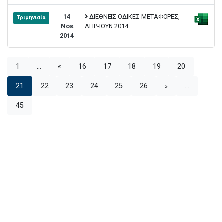
14
ΔΙΕΘΝΕΙΣ ΟΔΙΚΕΣ ΜΕΤΑΦΟΡΕΣ,
Τριμηνιαία
Νοε
ΑΠΡ-ΙΟΥΝ 2014
2014
1
...
«
16
17
18
19
20
21
22
23
24
25
26
»
...
45