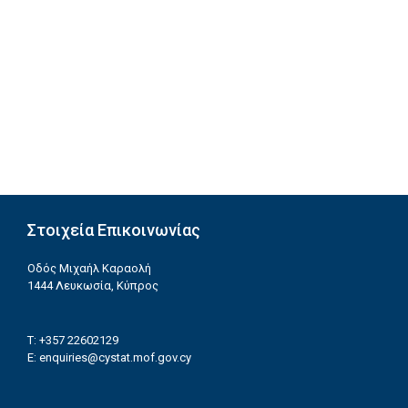
Στοιχεία Επικοινωνίας
Οδός Μιχαήλ Καραολή
1444 Λευκωσία, Κύπρος
T: +357 22602129
E:
enquiries@cystat.mof.gov.cy