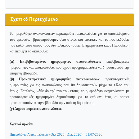
Σχετικό Περιεχόμενο
Το ημερολόγιο ανακοινώσεων περιλαμβάνει ανακοινώσεις για τα αποτελέσματα
των ερευνών, βραχυπρόθεσμες στατιστικές και τακτικές και ad-hoc εκδόσεις
που καλύπτουν όλους τους στατιστικούς τομείς. Ενημερώνεται κάθε Παρασκευή
και περιέχει τα ακόλουθα:
(α) Επιβεβαιωμένες ημερομηνίες ανακοινώσεων:
επιβεβαιωμένες
ημερομηνίες για ανακοινώσεις που έχουν προγραμματιστεί να δημοσιευτούν την
επόμενη εβδομάδα.
(β) Προκαταρκτικές ημερομηνίες ανακοινώσεων:
προκαταρκτικές
ημερομηνίες για τις ανακοινώσεις που θα δημοσιευτούν μέχρι το τέλος του
έτους. Επιπλέον, κάθε 4ο τρίμηνο του έτους, το ημερολόγιο ενημερώνεται με
προκαταρκτικές ημερομηνίες δημοσίευσης για το επόμενο έτος, οι οποίες
οριστικοποιούνται την εβδομάδα πριν από τη δημοσίευση.
(γ) Δημοσιευμένες ανακοινώσεις.
Σχετικά αρχεία:
Ημερολόγιο Ανακοινώσεων (Οκτ 2025 - Δεκ 2026) - 31/07/2026