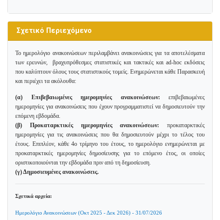
Σχετικό Περιεχόμενο
Το ημερολόγιο ανακοινώσεων περιλαμβάνει ανακοινώσεις για τα αποτελέσματα
των ερευνών, βραχυπρόθεσμες στατιστικές και τακτικές και ad-hoc εκδόσεις
που καλύπτουν όλους τους στατιστικούς τομείς. Ενημερώνεται κάθε Παρασκευή
και περιέχει τα ακόλουθα:
(α) Επιβεβαιωμένες ημερομηνίες ανακοινώσεων:
επιβεβαιωμένες
ημερομηνίες για ανακοινώσεις που έχουν προγραμματιστεί να δημοσιευτούν την
επόμενη εβδομάδα.
(β) Προκαταρκτικές ημερομηνίες ανακοινώσεων:
προκαταρκτικές
ημερομηνίες για τις ανακοινώσεις που θα δημοσιευτούν μέχρι το τέλος του
έτους. Επιπλέον, κάθε 4ο τρίμηνο του έτους, το ημερολόγιο ενημερώνεται με
προκαταρκτικές ημερομηνίες δημοσίευσης για το επόμενο έτος, οι οποίες
οριστικοποιούνται την εβδομάδα πριν από τη δημοσίευση.
(γ) Δημοσιευμένες ανακοινώσεις.
Σχετικά αρχεία:
Ημερολόγιο Ανακοινώσεων (Οκτ 2025 - Δεκ 2026) - 31/07/2026