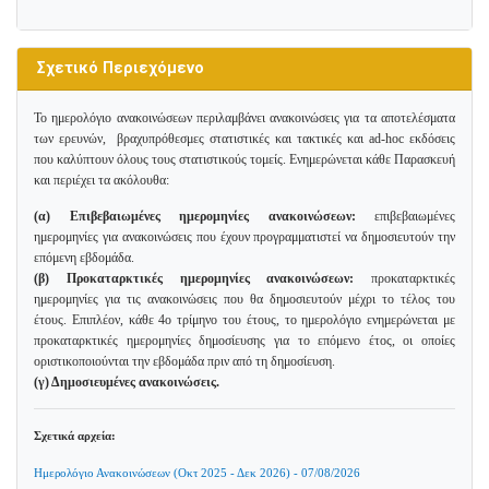
Σχετικό Περιεχόμενο
Το ημερολόγιο ανακοινώσεων περιλαμβάνει ανακοινώσεις για τα αποτελέσματα
των ερευνών, βραχυπρόθεσμες στατιστικές και τακτικές και ad-hoc εκδόσεις
που καλύπτουν όλους τους στατιστικούς τομείς. Ενημερώνεται κάθε Παρασκευή
και περιέχει τα ακόλουθα:
(α) Επιβεβαιωμένες ημερομηνίες ανακοινώσεων:
επιβεβαιωμένες
ημερομηνίες για ανακοινώσεις που έχουν προγραμματιστεί να δημοσιευτούν την
επόμενη εβδομάδα.
(β) Προκαταρκτικές ημερομηνίες ανακοινώσεων:
προκαταρκτικές
ημερομηνίες για τις ανακοινώσεις που θα δημοσιευτούν μέχρι το τέλος του
έτους. Επιπλέον, κάθε 4ο τρίμηνο του έτους, το ημερολόγιο ενημερώνεται με
προκαταρκτικές ημερομηνίες δημοσίευσης για το επόμενο έτος, οι οποίες
οριστικοποιούνται την εβδομάδα πριν από τη δημοσίευση.
(γ) Δημοσιευμένες ανακοινώσεις.
Σχετικά αρχεία:
Ημερολόγιο Ανακοινώσεων (Οκτ 2025 - Δεκ 2026) - 07/08/2026